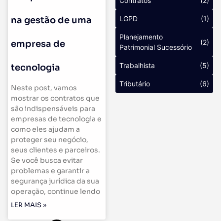
Contratos
(2)
LGPD
(1)
na gestão de uma
Planejamento
(2)
empresa de
Patrimonial Sucessório
Trabalhista
(5)
tecnologia
Tributário
(6)
Neste post, vamos
mostrar os contratos que
são indispensáveis para
empresas de tecnologia e
como eles ajudam a
proteger seu negócio,
seus clientes e parceiros.
Se você busca evitar
problemas e garantir a
segurança jurídica da sua
operação, continue lendo
LER MAIS »