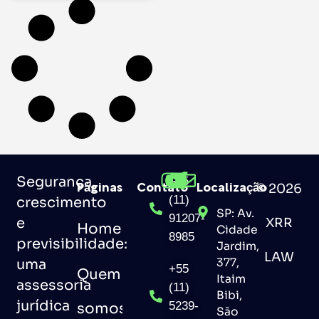
Segurança,
+55
© 2026
Páginas
Contato
Localização
(11)
crescimento
SP: Av.
91207-
e
XRR
Home
Cidade
8985
previsibilidade:
Jardim,
LAW
uma
377,
+55
Quem
Itaim
assessoria
(11)
Bibi,
jurídica
5239-
somos
São