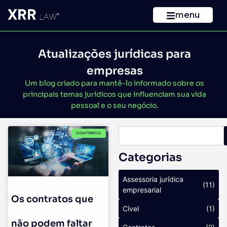
menu
Atualizações jurídicas para
empresas
Um blog criado para mantê-lo informado sobre os
principais temas jurídicos que influenciam sua vida
pessoal e o seu negócio.
CONTRATOS
Categorias
Assessoria jurídica
(11)
empresarial
Os contratos que
Cível
(1)
não podem faltar