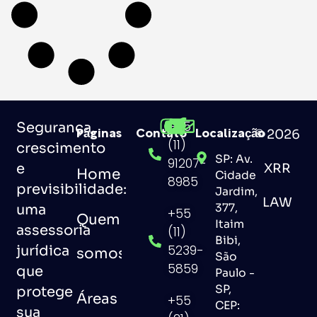
+55
Segurança,
© 2026
Páginas
Contato
Localização
(11)
crescimento
SP: Av.
91207-
e
XRR
Home
Cidade
8985
previsibilidade:
Jardim,
LAW
uma
377,
+55
Quem
Itaim
assessoria
(11)
Bibi,
jurídica
5239-
somos
São
5859
que
Paulo -
SP,
protege
Áreas
+55
CEP:
sua