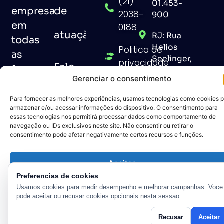
(21)
01.453-
de
empresa
2038-
900
em
0188
atuação
RJ: Rua
todas
Helios
Politica de
as
Seelinger,
privacidade
Fale
fases.
155 -
Gerenciar o consentimento
Barra da
conosco
Tijuca,
Para fornecer as melhores experiências, usamos tecnologias como cookies 
Rio de
armazenar e/ou acessar informações do dispositivo. O consentimento para
Janeiro -
essas tecnologias nos permitirá processar dados como comportamento de
Blog
navegação ou IDs exclusivos neste site. Não consentir ou retirar o
RJ,
consentimento pode afetar negativamente certos recursos e funções.
22640-
040
Aceitar
Preferencias de cookies
Negar
Usamos cookies para medir desempenho e melhorar campanhas. Voce
pode aceitar ou recusar cookies opcionais nesta sessao.
Ver preferências
Recusar
Aceitar