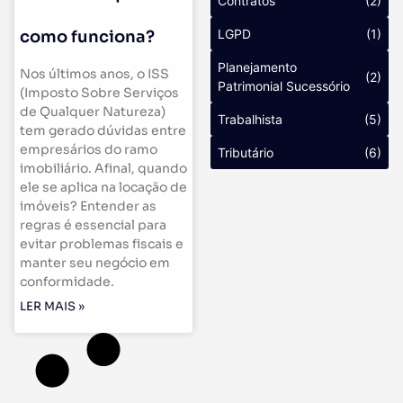
Contratos
(2)
LGPD
(1)
como funciona?
Planejamento
Nos últimos anos, o ISS
(2)
Patrimonial Sucessório
(Imposto Sobre Serviços
de Qualquer Natureza)
Trabalhista
(5)
tem gerado dúvidas entre
empresários do ramo
Tributário
(6)
imobiliário. Afinal, quando
ele se aplica na locação de
imóveis? Entender as
regras é essencial para
evitar problemas fiscais e
manter seu negócio em
conformidade.
LER MAIS »