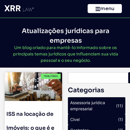
menu
Atualizações jurídicas para
empresas
Um blog criado para mantê-lo informado sobre os
principais temas jurídicos que influenciam sua vida
pessoal e o seu negócio.
TRIBUTÁRIO
Categorias
Assessoria jurídica
(11)
empresarial
ISS na locação de
Cível
(1)
imóveis: o que é e