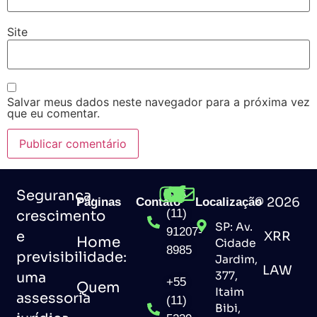
Site
Salvar meus dados neste navegador para a próxima vez
que eu comentar.
Segurança,
+55
© 2026
Páginas
Contato
Localização
(11)
crescimento
SP: Av.
91207-
e
XRR
Home
Cidade
8985
previsibilidade:
Jardim,
LAW
uma
377,
+55
Quem
Itaim
assessoria
(11)
Bibi,